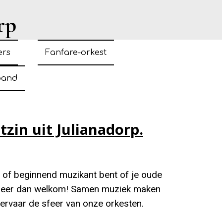
rp
ers
Fanfare-orkest
band
in uit Julianadorp.
n of beginnend muzikant bent of je oude
je meer dan welkom! Samen muziek maken
n ervaar de sfeer van onze orkesten.