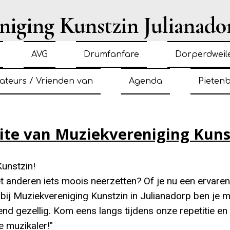
iging Kunstzin Julianado
AVG
Drumfanfare
Dorperdweil
ateurs / Vrienden van
Agenda
Pieten
te van Muziekvereniging Kunstz
Kunstzin!
t anderen iets moois neerzetten? Of je nu een ervare
en: bij Muziekvereniging Kunstzin in Julianadorp ben 
tend gezellig. Kom eens langs tijdens onze repetitie e
 muzikaler!"